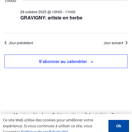
10h00
29 octobre 2025 @ 10h00
-
11h00
GRAVIGNY: artiste en herbe
Jour précédent
Jour suivant
S’abonner au calendrier
Mentions légales
–
Politique de confidentialité
–
Qui
Ce site Web utilise des cookies pour améliorer votre
sommes nous ?
–
Contactez-nous
–
Espace PROS
–
Ok
expérience. Si vous continuez à utiliser ce site, vous
Soumettre un évènement
l'acceptez
Politique de confidentialité