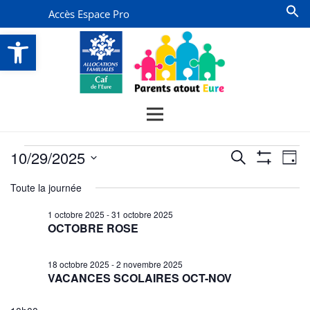
Accès Espace Pro
Ouvrir la barre d’outils
Évènements
Recherche
Na
10/29/2025
Recherche
Jour
Montrer
de
for
et
Sélectionnez
Les
Toute la journée
vu
Filtres
une
navigatio
29
date.
Év
1 octobre 2025
-
31 octobre 2025
de
octobre
OCTOBRE ROSE
vues
2025
Évènemen
18 octobre 2025
-
2 novembre 2025
VACANCES SCOLAIRES OCT-NOV