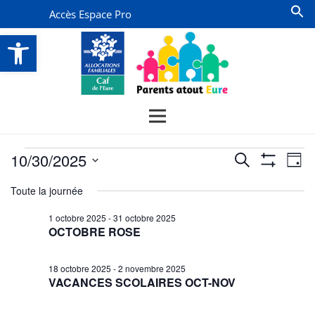
Accès Espace Pro
Ouvrir la barre d’outils
Évènements
Recherche
Na
10/30/2025
Recherche
Jour
Montrer
de
for
et
Sélectionnez
Les
Toute la journée
vu
Filtres
une
navigatio
30
date.
Év
1 octobre 2025
-
31 octobre 2025
de
octobre
OCTOBRE ROSE
vues
2025
Évènemen
18 octobre 2025
-
2 novembre 2025
VACANCES SCOLAIRES OCT-NOV