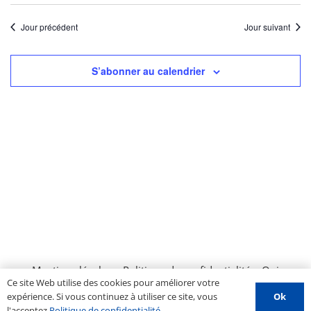
Jour précédent
Jour suivant
S’abonner au calendrier
Mentions légales
–
Politique de confidentialité
–
Qui
Ce site Web utilise des cookies pour améliorer votre
sommes nous ?
–
Contactez-nous
–
Espace PROS
–
Ok
expérience. Si vous continuez à utiliser ce site, vous
Soumettre un évènement
l'acceptez
Politique de confidentialité