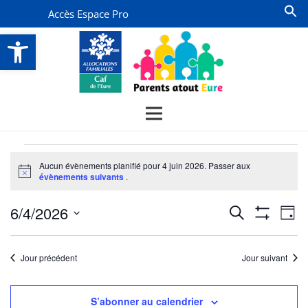
Accès Espace Pro
Ouvrir la barre d’outils
Évènements
Aucun évènements planifié pour 4 juin 2026. Passer aux
for
Notice
évènements suivants
.
4
Recherche
Na
6/4/2026
Recherche
juin
Jour
Montrer
de
et
Sélectionnez
Les
2026
vu
Filtres
une
navigatio
Jour précédent
Jour suivant
date.
Év
de
vues
S’abonner au calendrier