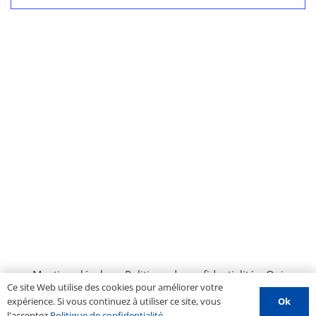
Évènemen
Mentions légales
–
Politique de confidentialité
–
Qui
Ce site Web utilise des cookies pour améliorer votre
sommes nous ?
–
Contactez-nous
–
Espace PROS
–
Ok
expérience. Si vous continuez à utiliser ce site, vous
Soumettre un évènement
l'acceptez
Politique de confidentialité