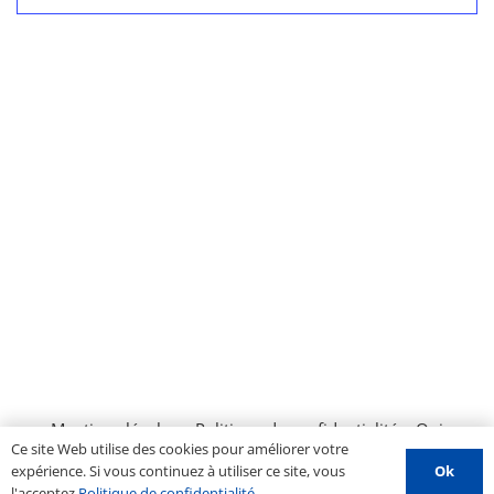
Évènemen
Mentions légales
–
Politique de confidentialité
–
Qui
Ce site Web utilise des cookies pour améliorer votre
sommes nous ?
–
Contactez-nous
–
Espace PROS
–
Ok
expérience. Si vous continuez à utiliser ce site, vous
Soumettre un évènement
l'acceptez
Politique de confidentialité