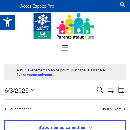
Accès Espace Pro
Ouvrir la barre d’outils
Évènements
Aucun évènements planifié pour 3 juin 2026. Passer aux
for
Notice
évènements suivants
.
3
Recherche
Na
6/3/2026
Recherche
juin
Jour
Montrer
de
et
Sélectionnez
Les
2026
vu
Filtres
une
navigatio
Jour précédent
Jour suivant
date.
Év
de
vues
S’abonner au calendrier