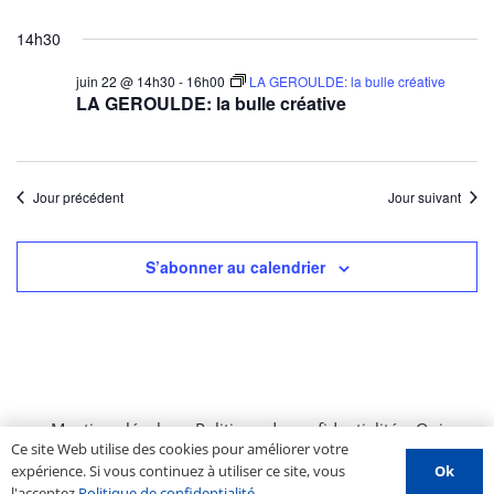
14h30
juin 22 @ 14h30
-
16h00
LA GEROULDE: la bulle créative
LA GEROULDE: la bulle créative
Jour précédent
Jour suivant
S’abonner au calendrier
Mentions légales
–
Politique de confidentialité
–
Qui
Ce site Web utilise des cookies pour améliorer votre
sommes nous ?
–
Contactez-nous
–
Espace PROS
–
Ok
expérience. Si vous continuez à utiliser ce site, vous
Soumettre un évènement
l'acceptez
Politique de confidentialité