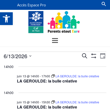
Accès Espace Pro
Ouvrir la barre d’outils
Évènements
Recherche
Na
6/13/2026
Recherche
Jour
Montrer
de
for
et
Sélectionnez
Les
14h00
vu
Filtres
une
navigatio
13
date.
Év
juin 13 @ 14h00
-
17h00
LA GEROULDE: la bulle créative
de
juin
LA GEROULDE: la bulle créative
vues
2026
Évènemen
14h00
juin 15 @ 14h00
-
15h30
LA GEROULDE: la bulle créative
LA GEROULDE: la bulle créative