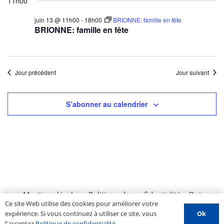
11h00
juin 13 @ 11h00
-
18h00
BRIONNE: famille en fête
BRIONNE: famille en fête
Jour précédent
Jour suivant
S’abonner au calendrier
Mentions légales
–
Politique de confidentialité
–
Qui
Ce site Web utilise des cookies pour améliorer votre
sommes nous ?
–
Contactez-nous
–
Espace PROS
–
Ok
expérience. Si vous continuez à utiliser ce site, vous
Soumettre un évènement
l'acceptez
Politique de confidentialité