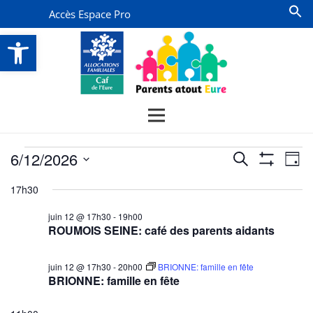
Accès Espace Pro
Ouvrir la barre d’outils
Évènements
Recherche
Na
6/12/2026
Recherche
Jour
Montrer
de
for
et
Sélectionnez
Les
17h30
vu
Filtres
une
navigatio
12
date.
Év
juin 12 @ 17h30
-
19h00
de
juin
ROUMOIS SEINE: café des parents aidants
vues
2026
Évènemen
juin 12 @ 17h30
-
20h00
BRIONNE: famille en fête
BRIONNE: famille en fête