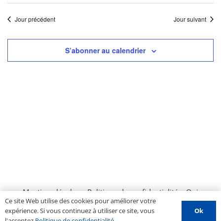
Jour précédent
Jour suivant
S’abonner au calendrier
Mentions légales
–
Politique de confidentialité
–
Qui
Ce site Web utilise des cookies pour améliorer votre
sommes nous ?
–
Contactez-nous
–
Espace PROS
–
Ok
expérience. Si vous continuez à utiliser ce site, vous
Soumettre un évènement
l'acceptez
Politique de confidentialité