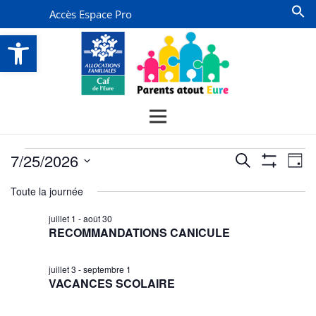
Accès Espace Pro
Ouvrir la barre d’outils
Évènements
Recherche
Na
7/25/2026
Recherche
Jour
Montrer
de
for
et
Sélectionnez
Les
Toute la journée
vu
Filtres
une
navigatio
25
date.
Év
juillet 1
-
août 30
de
juillet
RECOMMANDATIONS CANICULE
vues
2026
Évènemen
juillet 3
-
septembre 1
VACANCES SCOLAIRE