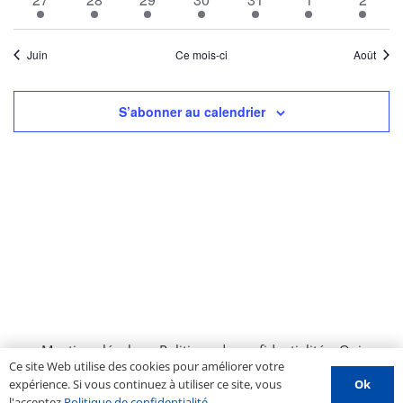
évènements
évènements
évènements
évènements
évènements
évènements
évène
Juin
Ce mois-ci
Août
S’abonner au calendrier
Mentions légales
–
Politique de confidentialité
–
Qui
Ce site Web utilise des cookies pour améliorer votre
sommes nous ?
–
Contactez-nous
–
Espace PROS
–
Ok
expérience. Si vous continuez à utiliser ce site, vous
Soumettre un évènement
l'acceptez
Politique de confidentialité