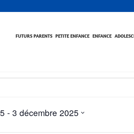
FUTURS PARENTS
PETITE ENFANCE
ENFANCE
ADOLESC
SCOLARITÉ ET FORMATION
EVÈNEMENTS ET DIFFICULTÉS
ACCOMPAGNEMENT ET PRÉVENTION
ACC
PRO
25
 - 
3 décembre 2025