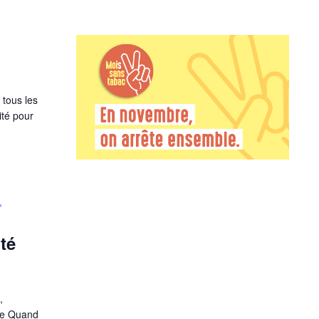
 tous les
ité pour
,
té
,
ure Quand