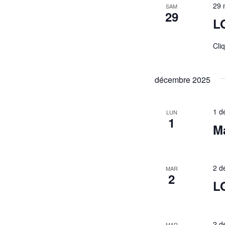
29 
SAM
29
L
Cli
décembre 2025
1 d
LUN
1
Ma
2 d
MAR
2
LO
2 d
MAR