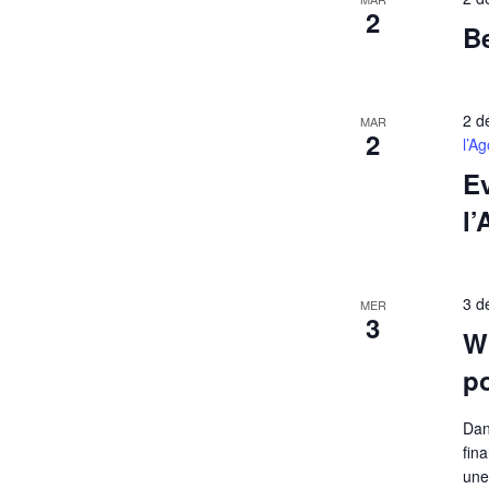
2
Be
2 d
MAR
2
l’A
Ev
l’
3 d
MER
3
W
p
Dan
fin
une