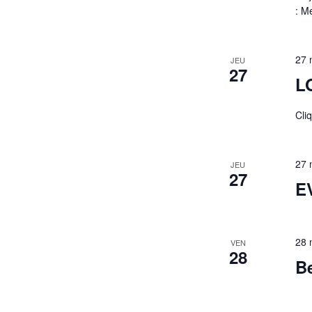
: Me
résultats
filtrés.
27 
JEU
27
L
Cli
27 
JEU
27
EV
28 
VEN
28
Be