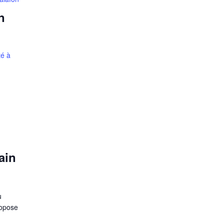
n
té à
ain
u
ropose