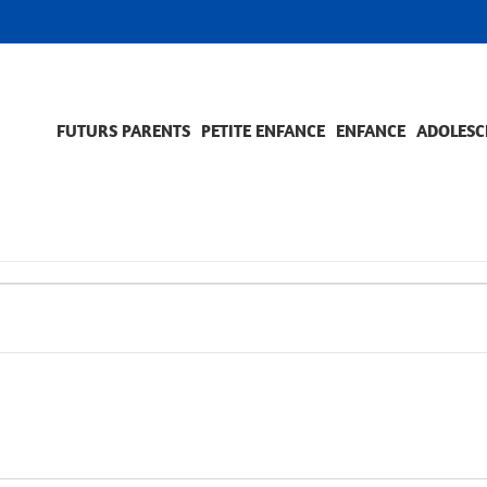
FUTURS PARENTS
PETITE ENFANCE
ENFANCE
ADOLESC
SCOLARITÉ ET FORMATION
EVÈNEMENTS ET DIFFICULTÉS
ACCOMPAGNEMENT ET PRÉVENTION
ACC
PRO