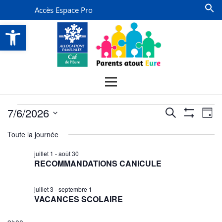
Accès Espace Pro
Ouvrir la barre d’outils
Évènements
Recherche
Na
7/6/2026
Recherche
Jour
Montrer
de
for
et
Sélectionnez
Les
Toute la journée
vu
Filtres
une
navigatio
6
date.
Év
juillet 1
-
août 30
de
juillet
RECOMMANDATIONS CANICULE
vues
2026
Évènemen
juillet 3
-
septembre 1
VACANCES SCOLAIRE