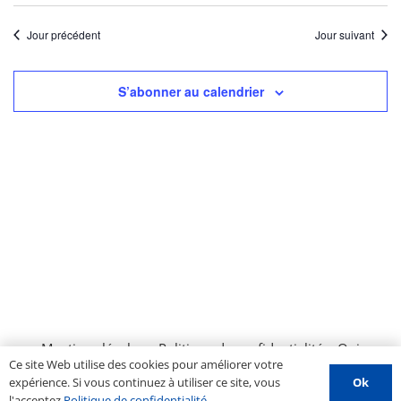
Jour précédent
Jour suivant
S’abonner au calendrier
Mentions légales
–
Politique de confidentialité
–
Qui
Ce site Web utilise des cookies pour améliorer votre
sommes nous ?
–
Contactez-nous
–
Espace PROS
–
Ok
expérience. Si vous continuez à utiliser ce site, vous
Soumettre un évènement
l'acceptez
Politique de confidentialité