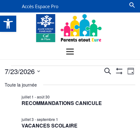
Accès Espace Pro
Ouvrir la barre d’outils
Évènements
Recherche
Na
7/23/2026
Recherche
Jour
Montrer
de
for
et
Sélectionnez
Les
Toute la journée
vu
Filtres
une
navigatio
23
date.
Év
juillet 1
-
août 30
de
juillet
RECOMMANDATIONS CANICULE
vues
2026
Évènemen
juillet 3
-
septembre 1
VACANCES SCOLAIRE