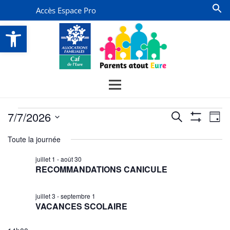
Accès Espace Pro
Ouvrir la barre d’outils
Évènements
Recherche
Na
7/7/2026
Recherche
Jour
Montrer
de
for
et
Sélectionnez
Les
Toute la journée
vu
Filtres
une
navigatio
7
date.
Év
juillet 1
-
août 30
de
juillet
RECOMMANDATIONS CANICULE
vues
2026
Évènemen
juillet 3
-
septembre 1
VACANCES SCOLAIRE