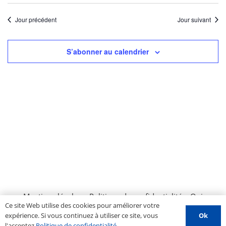
Jour précédent
Jour suivant
S’abonner au calendrier
Mentions légales
–
Politique de confidentialité
–
Qui
Ce site Web utilise des cookies pour améliorer votre
sommes nous ?
–
Contactez-nous
–
Espace PROS
–
Ok
expérience. Si vous continuez à utiliser ce site, vous
Soumettre un évènement
l'acceptez
Politique de confidentialité