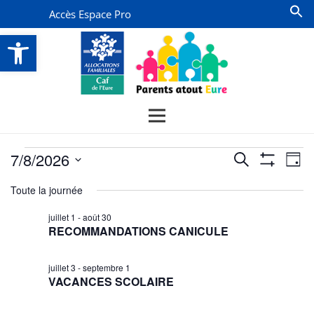
Accès Espace Pro
Ouvrir la barre d’outils
Évènements
Recherche
Na
7/8/2026
Recherche
Jour
Montrer
de
for
et
Sélectionnez
Les
Toute la journée
vu
Filtres
une
navigatio
8
date.
Év
juillet 1
-
août 30
de
juillet
RECOMMANDATIONS CANICULE
vues
2026
Évènemen
juillet 3
-
septembre 1
VACANCES SCOLAIRE