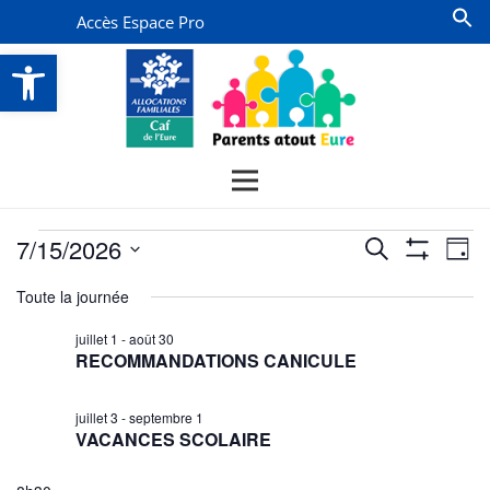
Accès Espace Pro
Ouvrir la barre d’outils
Évènements
Recherche
Na
7/15/2026
Recherche
Jour
Montrer
de
for
et
Sélectionnez
Les
Toute la journée
vu
Filtres
une
navigatio
15
date.
Év
juillet 1
-
août 30
de
juillet
RECOMMANDATIONS CANICULE
vues
2026
Évènemen
juillet 3
-
septembre 1
VACANCES SCOLAIRE